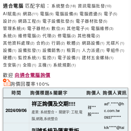
通合電腦
匹配字組：
系統整合
資訊電腦批發
(18)
(10)
AI賦能
網路
電腦
電腦設備
電腦週邊
電子
(6)
(11)
(9)
(6)
(5)
(5)
設計
網路工程
電子設備批發
電子器材批發
(5)
(5)
(5)
(5)
管理系統
電子器材
數位
其他電子
電腦維修
(4)
(4)
(4)
(4)
(3)
系統
維修電腦
代理
修電腦
其他機電
(3)
(2)
(2)
(2)
(2)
其他資料處理
合約
行銷
軟體
網路設備
光碟片
(2)
(2)
(2)
(2)
(1)
(1)
設備
設備批發
設備銷售
租賃
人力派遣
零組件
(1)
(1)
(1)
(1)
(1)
(1)
硬體
監控系統
監控
電子設備
建材五金螺絲
(1)
(1)
(1)
(1)
(1)
含安裝
全險
主機
系統規劃
(1)
(1)
(1)
(1)
歡迎
向通合電腦詢價
詢價回覆率100%
時間
詢價標題&關鍵字
詢價人
詢價人資訊
祥正詢價及交期!!!!
ad*.*****@h
祥***
2024/09/06
c.com.tw
產業: 系統整合。 關鍵字: 工程,電
股*****
0937******
腦,網路,系統整合
kik*****@tai
叫號系統及匯率看板