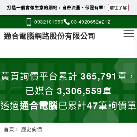
打造一個會做生意的網站，自帶流量、保證有單!
前往了解
0932
1
0
1
960
03-4
9
2
0
652#212
通合電腦網路股份有限公司
黃頁詢價平台累計
365,791
單，
已媒合
3,306,559
單
透過
通合電腦
已累計
47
筆詢價單
首頁
歷史詢價