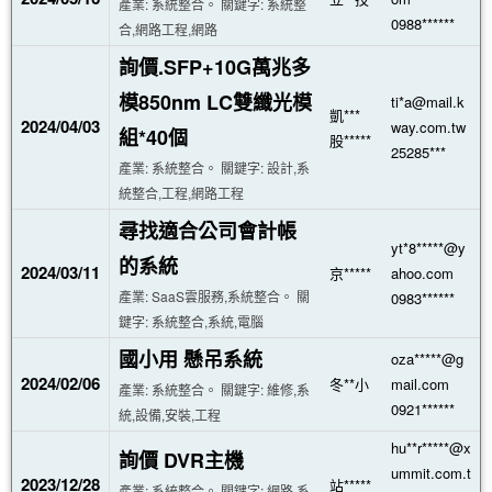
產業: 系統整合。 關鍵字: 系統整
0988******
合,網路工程,網路
詢價.SFP+10G萬兆多
模850nm LC雙纖光模
ti*a@mail.k
凱***
2024/04/03
way.com.tw
組*40個
股*****
25285***
產業: 系統整合。 關鍵字: 設計,系
統整合,工程,網路工程
尋找適合公司會計帳
yt*8*****@y
的系統
2024/03/11
京*****
ahoo.com
產業: SaaS雲服務,系統整合。 關
0983******
鍵字: 系統整合,系統,電腦
國小用 懸吊系統
oza*****@g
2024/02/06
冬**小
mail.com
產業: 系統整合。 關鍵字: 維修,系
0921******
統,設備,安裝,工程
hu**r*****@x
詢價 DVR主機
ummit.com.t
2023/12/28
站*****
產業: 系統整合。 關鍵字: 網路,系