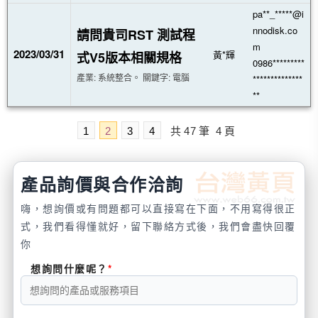
pa**_*****@i
nnodisk.co
請問貴司RST 測試程
m
2023/03/31
黃*輝
式V5版本相關規格
0986*********
產業: 系統整合。 關鍵字: 電腦
**************
**
1
2
3
4
共
47
筆
4
頁
產品詢價與合作洽詢
嗨，想詢價或有問題都可以直接寫在下面，不用寫得很正
式，我們看得懂就好，留下聯絡方式後，我們會盡快回覆
你
想詢問什麼呢？