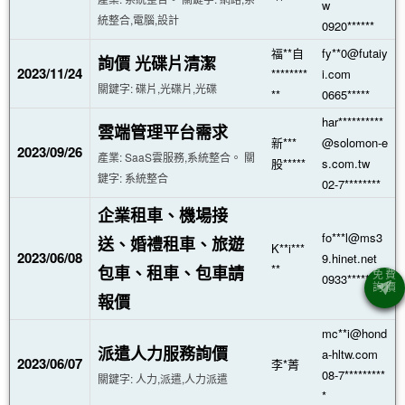
w
統整合,電腦,設計
0920******
福**自
fy**0@futaiy
詢價 光碟片清潔
2023/11/24
********
i.com
關鍵字: 碟片,光碟片,光碟
**
0665*****
har**********
雲端管理平台需求
新***
@solomon-e
2023/09/26
產業: SaaS雲服務,系統整合。 關
股*****
s.com.tw
鍵字: 系統整合
02-7********
企業租車、機場接
fo***l@ms3
送、婚禮租車、旅遊
K**i***
2023/06/08
9.hinet.net
**
包車、租車、包車請
0933******
報價
mc**i@hond
派遣人力服務詢價
a-hltw.com
2023/06/07
李*菁
08-7*********
關鍵字: 人力,派遣,人力派遣
*