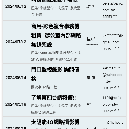
peistarbank.
2024/08/12
瑞**行
產業: 系統整合。 關鍵字: 系統整
com.tw
合,系統
25571***
商用-彩色複合事務機
租賃+辦公室內部網路
sk***r*****@
喆方**
2024/07/12
gmail.com
無線架設
********
0305******
產業: SaaS雲服務,系統整合。 關
鍵字: 電腦,網路,系統整合,租賃
we***a*****
門口監視錄影 詢問價
@yahoo.co
2024/06/14
陳*偉
格
m.tw
關鍵字: 網路工程
0910******
了解第四台請報價!!
11*4@esin
2024/05/18
李*
e.com.tw
產業: 系統整合。 關鍵字: 網路,系
0926******
統整合,網路工程
太陽能4G網路攝影機
mh@lptipc.c
2024/05/16
立**技
om