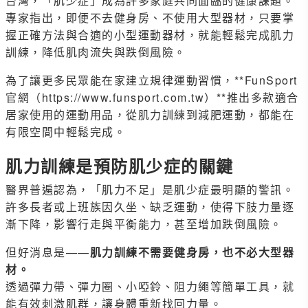
台灣，「肌少症」成為許多家庭共同面臨的健康課題。
專家指出，即便不去健身房、不使用大型器材，只要掌
握正確方法與合適的小型運動器材，就能輕鬆完成肌力
訓練，降低肌肉流失與跌倒風險。
為了讓更多民眾能在家建立規律運動習慣，**FunSport
官網（
https://www.funsport.com.tw
）**推出多款適合
居家使用的運動用品，從肌力訓練到減肥運動，都能在
有限空間中輕鬆完成。
肌力訓練是預防肌少症的關鍵
醫界普遍認為，「肌力不足」是肌少症最明顯的警訊。
許多長者或上班族因久坐、缺乏運動，使得下肢力量逐
漸下降，影響行走與平衡能力，甚至增加跌倒風險。
但好消息是——
肌力訓練不需要健身房，也不必大型器
材。
透過彈力帶、彈力圈、小啞鈴、阻力繩等簡單工具，就
能有效刺激肌群，讓身體重新找回力量。