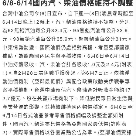
6/8-6/14國內汽、柴油價格維持不調整
台灣中油公司今(6)日宣布，自下週一(8日)凌晨零時起至
6月14日晚上12時止，汽、柴油價格維持不調整，分別
為92無鉛汽油每公升32.4元、95無鉛汽油每公升33.9
元、98無鉛汽油每公升35.9元、超級柴油每公升31元。
中東情勢動盪，國際油價仍處相對高檔，考量亞鄰國家
補貼，為照顧國內民生與平穩物價，6月8日至6月14日
中油持續吸收，汽、柴油合計各吸收1.0元及2.4元(附表
1)。自2月28日美伊戰爭爆發起，迄6月7日止，依據浮
動油價機制（亞鄰最低價）與配合政策啟動美伊戰爭專
案平穩機制，台灣中油預估汽、柴油合計吸收金額約17
2.7億元。盼在兼顧市場機制下，降低對民眾日常生活與
產業營運的影響，並持續維持國內物價穩定。 6月8日至
6月14日各式油品參考零售價格調幅及調整金額如附
件，國內汽、柴油零售價格為亞鄰國家最低價(詳附表
2)，實際零售價格以各營業點公告為準。(亞鄰油價資訊