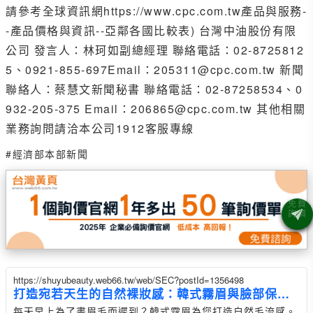
請參考全球資訊網https://www.cpc.com.tw產品與服務-
-產品價格與資訊--亞鄰各國比較表) 台灣中油股份有限
公司 發言人：林珂如副總經理 聯絡電話：02-8725812
5、0921-855-697Email：205311@cpc.com.tw 新聞
聯絡人：蔡慧文新聞秘書 聯絡電話：02-87258534、0
932-205-375 Email：206865@cpc.com.tw 其他相關
業務詢問請洽本公司1912客服專線
#經濟部本部新聞
https://shuyubeauty.web66.tw/web/SEC?postId=1356498
打造宛若天生的自然裸妝感：韓式霧眉與臉部保養
指南
每天早上為了畫眉毛而遲到？韓式霧眉為您打造自然毛流感。