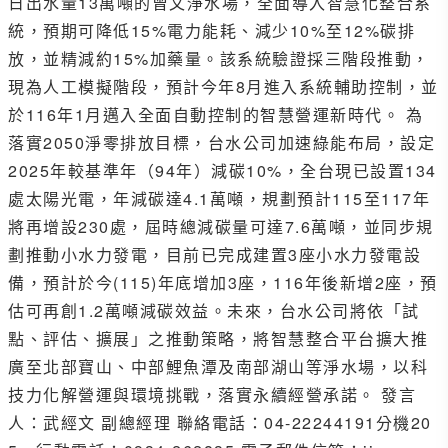
日出水量13萬噸的曾文淨水場，全面導入智慧化整合系
統，預期可降低15%電力能耗、減少10%至12%碳排
放，並精減約15%加藥量。該系統驗證採三階段推動，
現為人工模擬階段，預計今年8月進入系統輔助控制，並
於116年1月邁入全面自動控制的智慧營運新時代。 為
落實2050淨零排放目標，台水公司加速綠能布局，設定
2025年較基準年（94年）減碳10%，全台現已設置134
處太陽光電，年減碳達4.1萬噸，規劃預計115至117年
將再增設230處，屆時總減碳量可達7.6萬噸，並同步規
劃推動小水力發電，目前已完成建置3座小水力發電設
備，預計於今(115)年底增加3座，116年後新增2座，預
估可再創1.2萬噸減碳效益。未來，台水公司將依「試
點、評估、擴展」之推動策略，將智慧整合平台擴大推
廣至北部寶山、中部鯉魚潭及南部湖山等淨水場，以科
技力化解營運與環境挑戰，落實永續經營承諾。 發言
人：武經文 副總經理 聯絡電話：04-22244191分機20