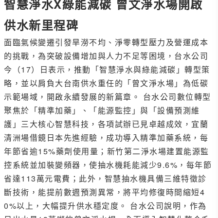
智慧淨水X綠能減碳 曾文淨水場開啟
供水新里程碑
面臨氣候變遷引發旱澇不均、淨零轉型壓力及營運成本
的挑戰，為突破設備增加與人力不足等困境，台水公司
今（17）日表示，推動「智慧淨水與綠能減碳」轉型策
略，並以肩負大台南供水重任的「曾文淨水場」為低碳
示範場域，開啟永續發展的新篇章。 台水公司數位轉型
聚焦於「精準加藥」、「能源監控」與「設備預測維
護」三大核心智慧科技，各項試辦已見卓越成效，宜蘭
清洲場借鏡日本先進經驗，成功導入精準加藥系統，每
年節省逾15%藥劑使用量；新竹第二淨水場建置能源監
控系統並加裝變頻器，使抽水機耗能減少9.6%，每年節
省達113萬元電費；此外，智慧抽水機具備三維特徵診
斷技術，能提前數週預測異常，將平均修復時間縮短4
0%以上，大幅提升供水穩定度。 台水公司說明，作為