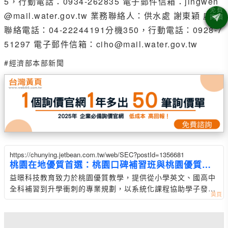
5，行動電話：0934-262835 電子郵件信箱：jingwen
@mail.water.gov.tw 業務聯絡人：供水處 謝東穎 處長
聯絡電話：04-22244191分機350，行動電話：0928-7
51297 電子郵件信箱：ciho@mail.water.gov.tw
#經濟部本部新聞
https://chunying.jetbean.com.tw/web/SEC?postId=1356681
桃園在地優質首選：桃園口碑補習班與桃園優質補
習班深
益暻科技教育致力於桃園優質教學，提供從小學英文、國高中
全科補習到升學衝刺的專業規劃，以系統化課程協助學子發揮
潛力。