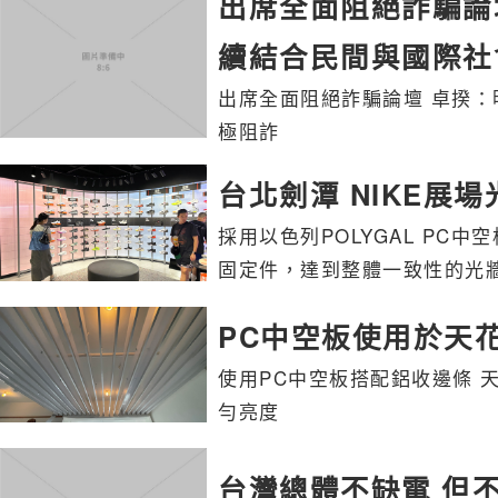
出席全面阻絕詐騙論
續結合民間與國際社
出席全面阻絕詐騙論壇 卓揆：
極阻詐
台北劍潭 NIKE展場
採用以色列POLYGAL PC
固定件，達到整體一致性的光
PC中空板使用於天花
使用PC中空板搭配鋁收邊條 
勻亮度
台灣總體不缺電 但