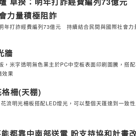
壇 卓揆：明年打詐經費編列73億元
會力量積極阻詐
明年打詐經費編列73億元 持續結合民間與國際社會力
光牆
中空板，米字透明無色 業主於PC中空板表面印刷圖騰，搭
牆效果
格柵(天棚)
天花流明光柵板 搭配LED燈光，可以整個天篷達到一致
不能都靠中南部送電 盼支持協和計畫