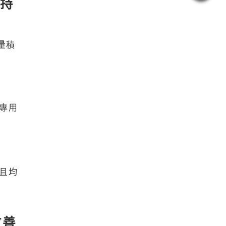
 持
量積
配專用
性且均
改善