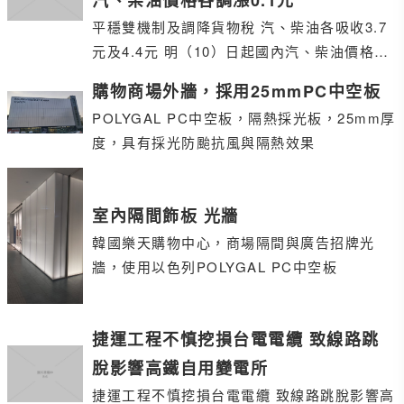
汽、柴油價格各調漲0.1元
平穩雙機制及調降貨物稅 汽、柴油各吸收3.7
元及4.4元 明（10）日起國內汽、柴油價格各
調漲0.1元
購物商場外牆，採用25mmPC中空板
POLYGAL PC中空板，隔熱採光板，25mm厚
度，具有採光防颱抗風與隔熱效果
室內隔間飾板 光牆
韓國樂天購物中心，商場隔間與廣告招牌光
牆，使用以色列POLYGAL PC中空板
捷運工程不慎挖損台電電纜 致線路跳
脫影響高鐵自用變電所
捷運工程不慎挖損台電電纜 致線路跳脫影響高